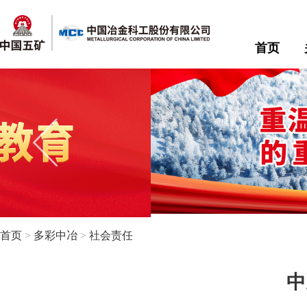
首页
首页
>
多彩中冶
>
社会责任
中