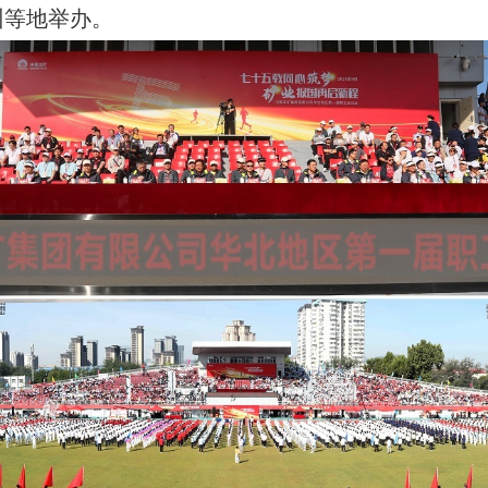
州等地举办。