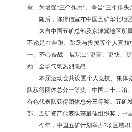
章，为增强“三个作用”、争当“三个排头
随后，陈得信宣布中国五矿华北地区第
来自中国五矿总部及京津冀地区所属企业
不论是在奔跑、跳跃与投掷等个人竞技
一、齐心奋战，展现出“更高、更快、
劲，全场气氛热烈激昂。
本届运动会共设置个人竞技、集体竞技
队获得团体总分一等奖，中国二十二冶
有色代表队获得团体总分三等奖。五矿
部、五矿资产代表队获最佳组织奖，中
今年，中国五矿计划举办7场区域职工