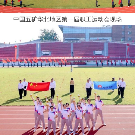
中国五矿华北地区第一届职工运动会现场