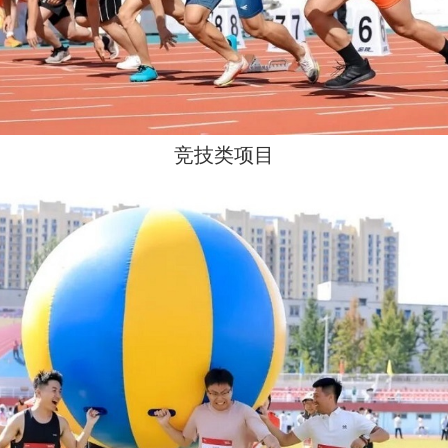
竞技类项目