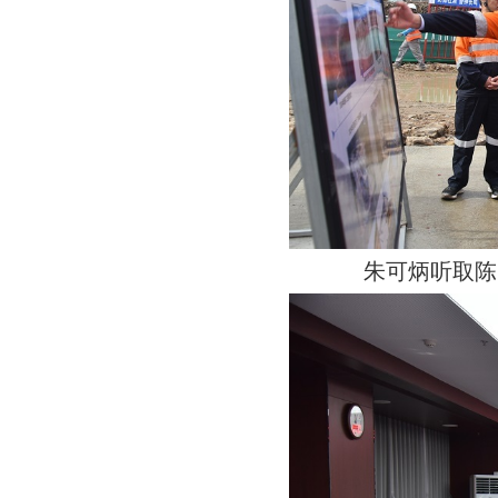
朱可炳听取陈