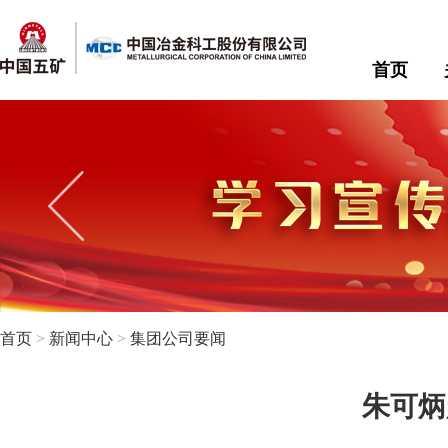
首页
首页
>
新闻中心
>
集团公司要闻
朱可炳