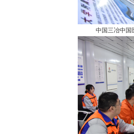
中国三冶中国