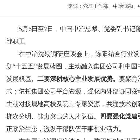
来源：党群工作部、中冶沈勘、
5月6日至7日，中国中冶总裁、党委副书
部职工。
在中冶沈勘调研座谈会上，陈阳结合行业发
划
“十五五”发展蓝图，主动融入集团公司和中国
发展根基。
二要深耕核心主业发展优势。
要聚焦
式；依托集团公司平台资源，强化内外部协同联
主动对接属地高校及院士专家资源，共建技术创
梯次分明、能力突出的人才队伍。
四要强化党建
正政治生态，激发干部队伍干事创业活力。