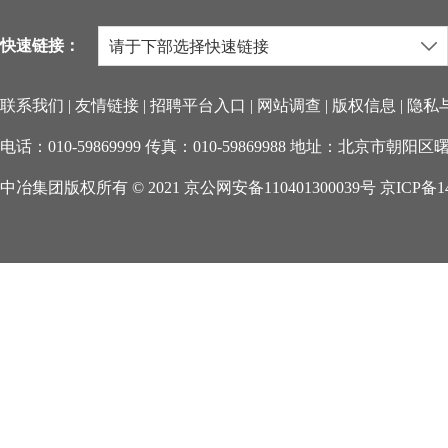
快速链接：
请于下部选择快速链接
联系我们
|
友情链接
|
招聘平台入口
|
网站调查
|
版权信息
|
隐私
电话：010-59869999 传真：010-59869988 地址：北京市朝阳
中冶集团版权所有 © 2021
京公网安备110401300039号
京ICP备14