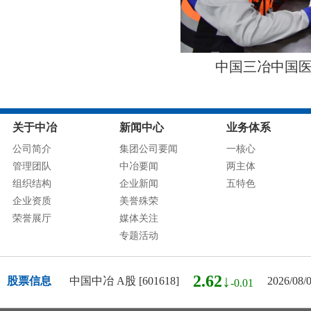
中国三冶中国
关于中冶
新闻中心
业务体系
公司简介
集团公司要闻
一核心
管理团队
中冶要闻
两主体
组织结构
企业新闻
五特色
企业资质
美誉殊荣
荣誉展厅
媒体关注
专题活动
2.62↓
股票信息
中国中冶 A股 [601618]
2026/08/
-0.01